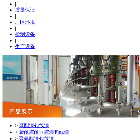
|
质量保证
|
厂区环境
|
检测设备
|
生产设备
>
聚酯漆包线漆
>
聚酰胺酰亚胺漆包线漆
>
聚氨酯漆包线漆